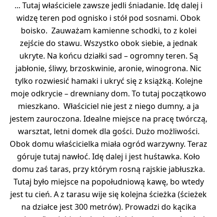
... Tutaj właściciele zawsze jedli śniadanie. Idę dalej i
widzę teren pod ognisko i stół pod sosnami. Obok
boisko. Zauważam kamienne schodki, to z kolei
zejście do stawu. Wszystko obok siebie, a jednak
ukryte. Na końcu działki sad – ogromny teren. Są
jabłonie, śliwy, brzoskwinie, aronie, winogrona. Nic
tylko rozwiesić hamaki i ukryć się z książką. Kolejne
moje odkrycie – drewniany dom. To tutaj początkowo
mieszkano. Właściciel nie jest z niego dumny, a ja
jestem zauroczona. Idealne miejsce na pracę twórczą,
warsztat, letni domek dla gości. Dużo możliwości.
Obok domu właścicielka miała ogród warzywny. Teraz
góruje tutaj nawłoć. Idę dalej i jest huśtawka. Koło
domu zaś taras, przy którym rosną rajskie jabłuszka.
Tutaj było miejsce na popołudniową kawę, bo wtedy
jest tu cień. A z tarasu wije się kolejna ścieżka (ścieżek
na działce jest 300 metrów). Prowadzi do kącika