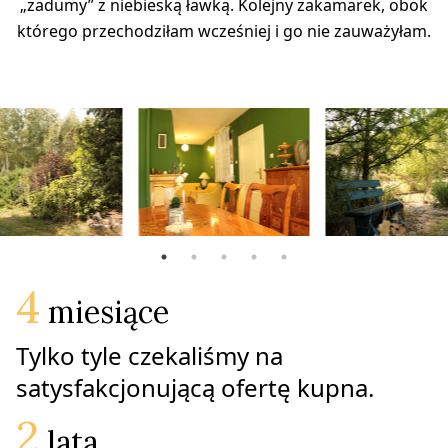
„zadumy” z niebieską ławką. Kolejny zakamarek, obok
którego przechodziłam wcześniej i go nie zauważyłam.
4
 miesiące
Tylko tyle czekaliśmy na 
satysfakcjonującą ofertę kupna.
2
 lata